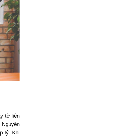
y tờ liên
ái Nguyên
p lý. Khi