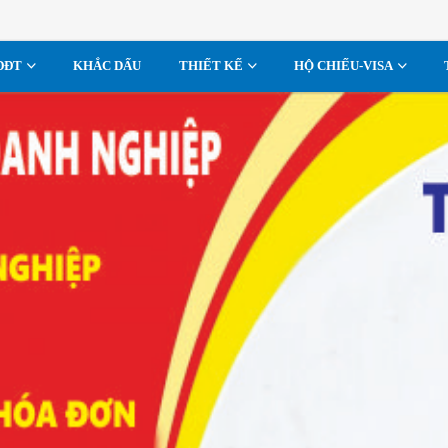
ĐĐT
KHẮC DẤU
THIẾT KẾ
HỘ CHIẾU-VISA