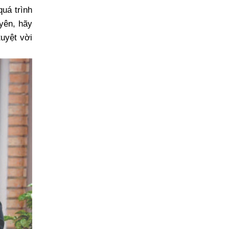
quá trình
uyên, hãy
uyệt vời