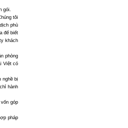
n gói.
Chúng tôi
 dịch phù
a để biết
ty khách
văn phòng
i Việt có
 nghề bị
chỉ hành
 vốn góp
hợp pháp