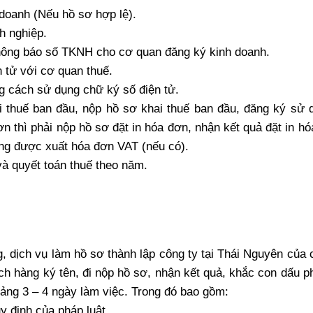
 doanh (Nếu hồ sơ hợp lệ).
h nghiệp.
hông báo số TKNH cho cơ quan đăng ký kinh doanh.
 tử với cơ quan thuế.
g cách sử dụng chữ ký số điện tử.
i thuế ban đầu, nộp hồ sơ khai thuế ban đầu, đăng ký sử 
n thì phải nộp hồ sơ đặt in hóa đơn, nhận kết quả đặt in hó
ùng được xuất hóa đơn VAT (nếu có).
và quyết toán thuế theo năm.
, dịch vụ làm hồ sơ thành lập công ty tại Thái Nguyên của 
ách hàng ký tên, đi nộp hồ sơ, nhận kết quả, khắc con dấu 
oảng 3 – 4 ngày làm việc. Trong đó bao gồm:
y định của pháp luật.