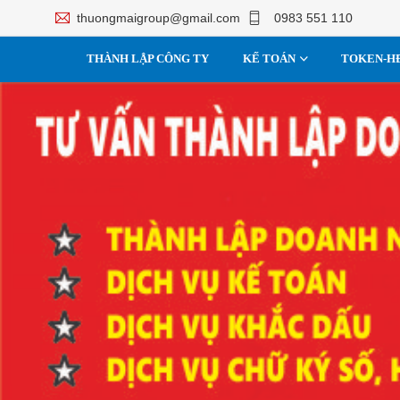
thuongmaigroup@gmail.com
0983 551 110
THÀNH LẬP CÔNG TY
KẾ TOÁN
TOKEN-H