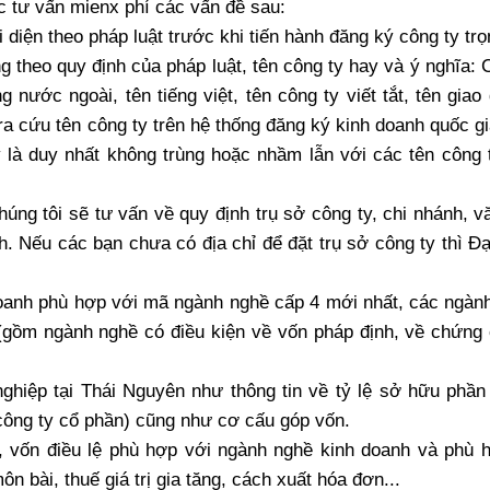
ợc tư vấn mienx phí các vấn đề sau:
diện theo pháp luật trước khi tiến hành đăng ký công ty trọ
 theo quy định của pháp luật, tên công ty hay và ý nghĩa: 
 nước ngoài, tên tiếng việt, tên công ty viết tắt, tên giao
a cứu tên công ty trên hệ thống đăng ký kinh doanh quốc gi
 là duy nhất không trùng hoặc nhầm lẫn với các tên công 
húng tôi sẽ tư vấn về quy định trụ sở công ty, chi nhánh, 
h. Nếu các bạn chưa có địa chỉ để đặt trụ sở công ty thì Đạ
oanh phù hợp với mã ngành nghề cấp 4 mới nhất, các ngành
 (gồm ngành nghề có điều kiện về vốn pháp định, về chứng 
ghiệp tại Thái Nguyên như thông tin về tỷ lệ sở hữu phần
(công ty cổ phần) cũng như cơ cấu góp vốn.
, vốn điều lệ phù hợp với ngành nghề kinh doanh và phù 
n bài, thuế giá trị gia tăng, cách xuất hóa đơn...