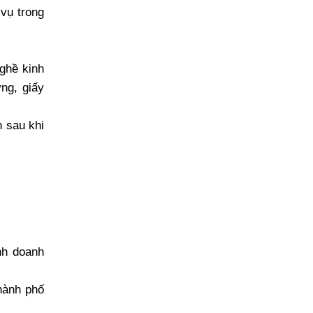
vụ trong
ghề kinh
ờng, giấy
n sau khi
nh doanh
hành phố